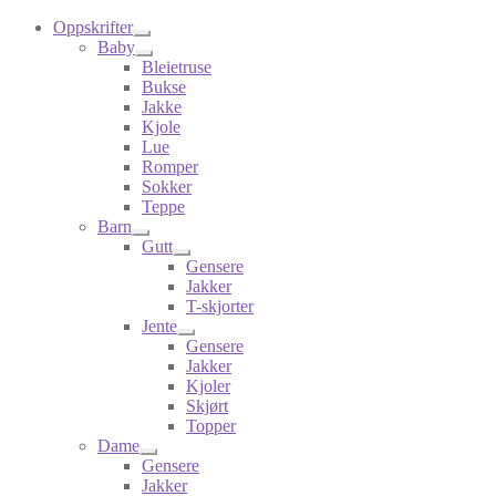
Oppskrifter
Baby
Bleietruse
Bukse
Jakke
Kjole
Lue
Romper
Sokker
Teppe
Barn
Gutt
Gensere
Jakker
T-skjorter
Jente
Gensere
Jakker
Kjoler
Skjørt
Topper
Dame
Gensere
Jakker