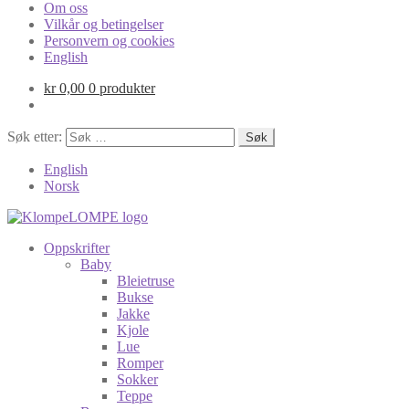
Om oss
Vilkår og betingelser
Personvern og cookies
English
kr
0,00
0 produkter
Søk etter:
English
Norsk
Oppskrifter
Baby
Bleietruse
Bukse
Jakke
Kjole
Lue
Romper
Sokker
Teppe