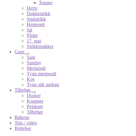
Topper
Herre
Dukkestrikk
Småstrikk
Hentesett
Jul
Påske
17. mai
Strikkepakker
Garn
Salg
Sunday
Merinoull
Tynn merinoull
Kos
Tynn silk mohair
Tilbehør
Dusker
Knapper
Pelskant
Tilbehør
Bøkene
Tips / video
Rettelser