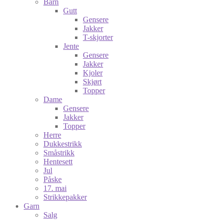
Barn
Gutt
Gensere
Jakker
T-skjorter
Jente
Gensere
Jakker
Kjoler
Skjørt
Topper
Dame
Gensere
Jakker
Topper
Herre
Dukkestrikk
Småstrikk
Hentesett
Jul
Påske
17. mai
Strikkepakker
Garn
Salg