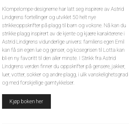
Klompelompe-designerne har latt seg inspirere av Astrid
Lindgrens fortellinger og utviklet 50 helt nye
strikkeoppskrifter på plagg til barn og voksne. Nå kan du
strikke plagg inspirert av de kjente og kjære karakterene i
Astrid Lindgrens vidunderlige univers: familiens egen Emil
kan få sin egen lue og genser, og kosegrisen til Lotta kan
bli en ny favoritt til den aller minste. I Strikk fra Astrid
Lindgrens verden finner du oppskrifter på gensere, jakker,
luer, votter, sokker og andre plagg, i ulik vanskelighetsgrad
og med forskjellige garntykkelser.
Kjøp boken her