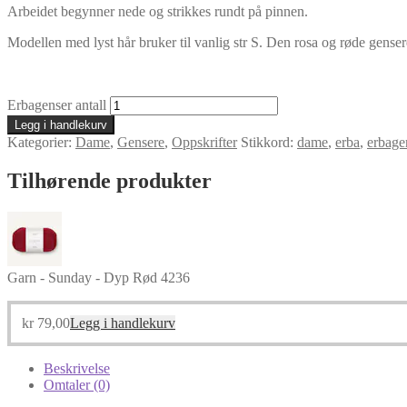
Arbeidet begynner nede og strikkes rundt på pinnen.
Modellen med lyst hår bruker til vanlig str S. Den rosa og røde gensere
Erbagenser antall
Legg i handlekurv
Kategorier:
Dame
,
Gensere
,
Oppskrifter
Stikkord:
dame
,
erba
,
erbage
Tilhørende produkter
Garn - Sunday - Dyp Rød 4236
kr
79,00
Legg i handlekurv
Beskrivelse
Omtaler (0)