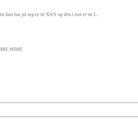
n hun har på seg er str XS/S og den i rust er str L.
nser
,
genser