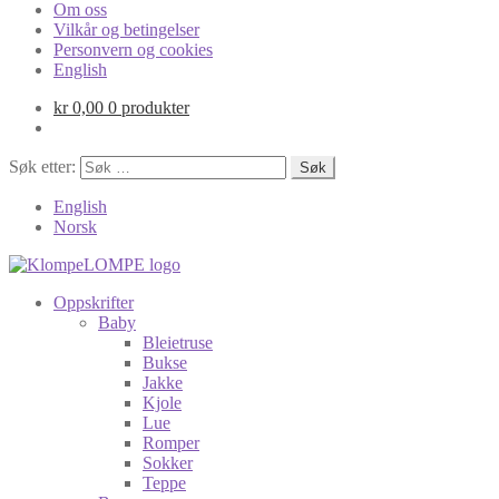
Om oss
Vilkår og betingelser
Personvern og cookies
English
kr
0,00
0 produkter
Søk etter:
English
Norsk
Oppskrifter
Baby
Bleietruse
Bukse
Jakke
Kjole
Lue
Romper
Sokker
Teppe