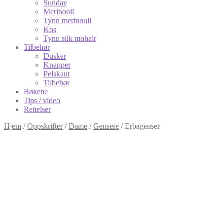
Sunday
Merinoull
Tynn merinoull
Kos
Tynn silk mohair
Tilbehør
Dusker
Knapper
Pelskant
Tilbehør
Bøkene
Tips / video
Rettelser
Hjem
/
Oppskrifter
/
Dame
/
Gensere
/
Erbagenser