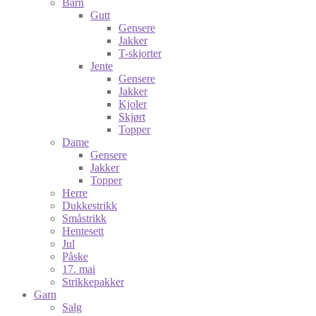
Barn
Gutt
Gensere
Jakker
T-skjorter
Jente
Gensere
Jakker
Kjoler
Skjørt
Topper
Dame
Gensere
Jakker
Topper
Herre
Dukkestrikk
Småstrikk
Hentesett
Jul
Påske
17. mai
Strikkepakker
Garn
Salg