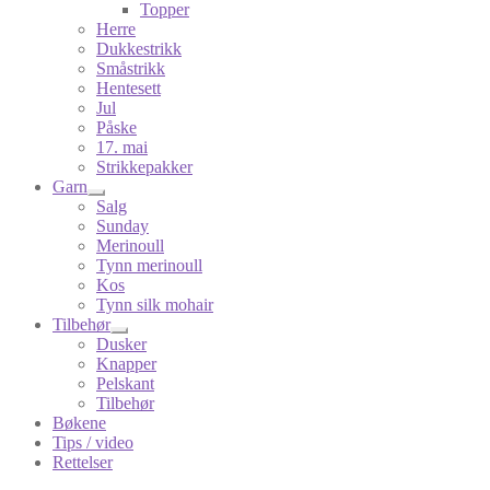
Topper
Herre
Dukkestrikk
Småstrikk
Hentesett
Jul
Påske
17. mai
Strikkepakker
Garn
Salg
Sunday
Merinoull
Tynn merinoull
Kos
Tynn silk mohair
Tilbehør
Dusker
Knapper
Pelskant
Tilbehør
Bøkene
Tips / video
Rettelser