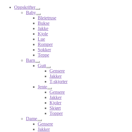
Oppskrifter
Baby
Bleietruse
Bukse
Jakke
Kjole
Lue
Romper
Sokker
Teppe
Barn
Gutt
Gensere
Jakker
T-skjorter
Jente
Gensere
Jakker
Kjoler
Skjørt
Topper
Dame
Gensere
Jakker