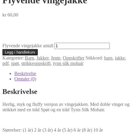
Flyvende vingejakke
kr
60,00
Flyvende vingejakke antall
Legg i handlekurv
Kategorier:
Barn
,
Jakker
,
Jente
,
Oppskrifter
Stikkord:
barn
,
jakke
,
pdf
,
spøt
,
strikkeoppskrift
,
tynn silk mohair
Beskrivelse
Omtaler (0)
Beskrivelse
Herlig, myk og fluffy versjon av vingejakken. Med doble vinger og
strikket med en tråd Spøt og en tråd Tynn Silk Mohair.
Størrelser: (1 år) 2 år (3 år) 4 år (5 år) 6 år (8 år) 10 år