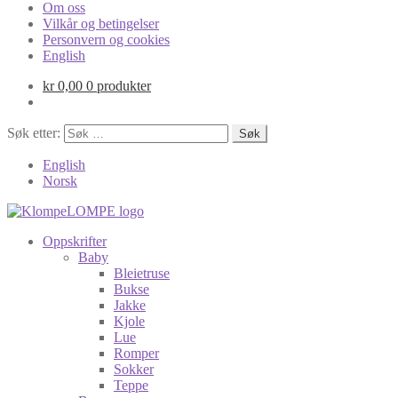
Om oss
Vilkår og betingelser
Personvern og cookies
English
kr
0,00
0 produkter
Søk etter:
English
Norsk
Oppskrifter
Baby
Bleietruse
Bukse
Jakke
Kjole
Lue
Romper
Sokker
Teppe