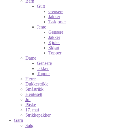
Barn
Gutt
Gensere
Jakker
T-skjorter
Jente
Gensere
Jakker
Kjoler
Skjørt
Topper
Dame
Gensere
Jakker
Topper
Herre
Dukkestrikk
Småstrikk
Hentesett
Jul
Påske
17. mai
Strikkepakker
Garn
Salg