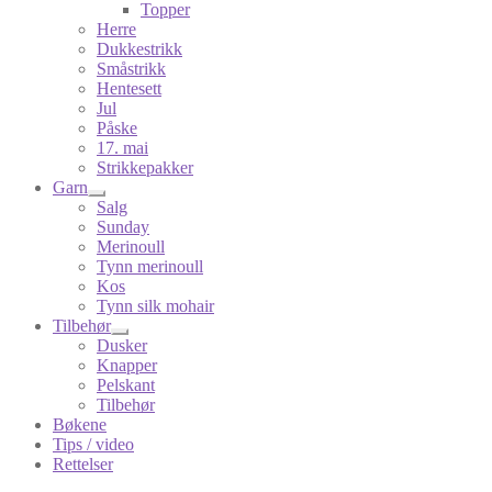
Topper
Herre
Dukkestrikk
Småstrikk
Hentesett
Jul
Påske
17. mai
Strikkepakker
Garn
Salg
Sunday
Merinoull
Tynn merinoull
Kos
Tynn silk mohair
Tilbehør
Dusker
Knapper
Pelskant
Tilbehør
Bøkene
Tips / video
Rettelser