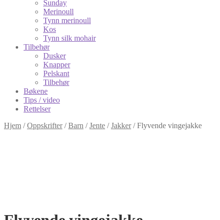
Sunday
Merinoull
Tynn merinoull
Kos
Tynn silk mohair
Tilbehør
Dusker
Knapper
Pelskant
Tilbehør
Bøkene
Tips / video
Rettelser
Hjem
/
Oppskrifter
/
Barn
/
Jente
/
Jakker
/
Flyvende vingejakke