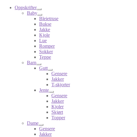
Oppskrifter
Baby
Bleietruse
Bukse
Jakke
Kjole
Lue
Romper
Sokker
Teppe
Barn
Gutt
Gensere
Jakker
T-skjorter
Jente
Gensere
Jakker
Kjoler
Skjørt
Topper
Dame
Gensere
Jakker