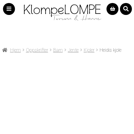
Hjem
Oppskrifter
Barn
Jente
Kjoler
Heidis kjole