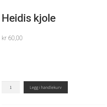
Heidis kjole
kr
60,00
Heidis
Legg i handlekurv
kjole
antall