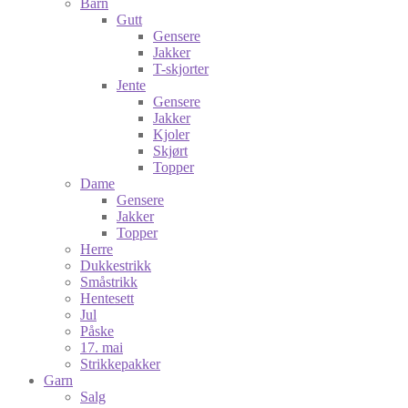
Barn
Gutt
Gensere
Jakker
T-skjorter
Jente
Gensere
Jakker
Kjoler
Skjørt
Topper
Dame
Gensere
Jakker
Topper
Herre
Dukkestrikk
Småstrikk
Hentesett
Jul
Påske
17. mai
Strikkepakker
Garn
Salg