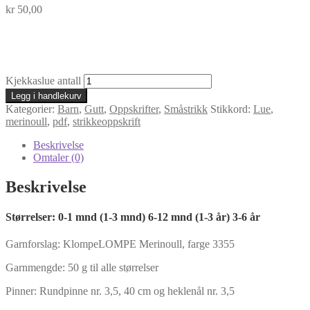
kr
50,00
Kjekkaslue antall
Legg i handlekurv
Kategorier:
Barn
,
Gutt
,
Oppskrifter
,
Småstrikk
Stikkord:
Lue
,
merinoull
,
pdf
,
strikkeoppskrift
Beskrivelse
Omtaler (0)
Beskrivelse
Størrelser: 0-1 mnd (1-3 mnd) 6-12 mnd (1-3 år) 3-6 år
Garnforslag: KlompeLOMPE Merinoull, farge 3355
Garnmengde: 50 g til alle størrelser
Pinner: Rundpinne nr. 3,5, 40 cm og heklenål nr. 3,5