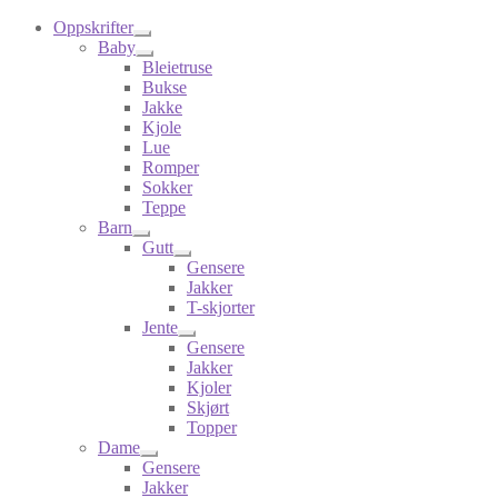
Oppskrifter
Baby
Bleietruse
Bukse
Jakke
Kjole
Lue
Romper
Sokker
Teppe
Barn
Gutt
Gensere
Jakker
T-skjorter
Jente
Gensere
Jakker
Kjoler
Skjørt
Topper
Dame
Gensere
Jakker