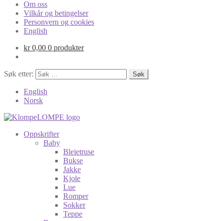
Om oss
Vilkår og betingelser
Personvern og cookies
English
kr
0,00
0 produkter
Søk etter:
English
Norsk
Oppskrifter
Baby
Bleietruse
Bukse
Jakke
Kjole
Lue
Romper
Sokker
Teppe