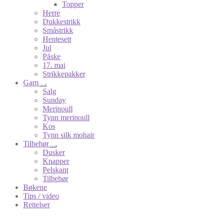
Topper
Herre
Dukkestrikk
Småstrikk
Hentesett
Jul
Påske
17. mai
Strikkepakker
Garn
Salg
Sunday
Merinoull
Tynn merinoull
Kos
Tynn silk mohair
Tilbehør
Dusker
Knapper
Pelskant
Tilbehør
Bøkene
Tips / video
Rettelser