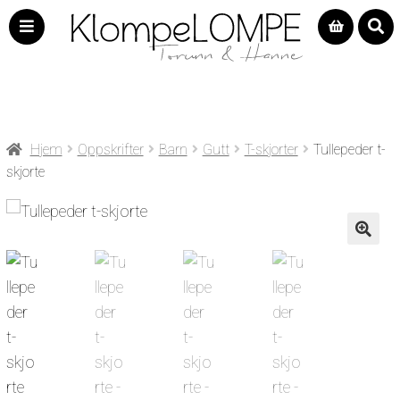
Hjem
Oppskrifter
Barn
Gutt
T-skjorter
Tullepeder t-
skjorte
🔍