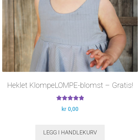
Heklet KlompeLOMPE-blomst – Gratis!
5.00
Vurdert
kr
0,00
av 5
LEGG I HANDLEKURV