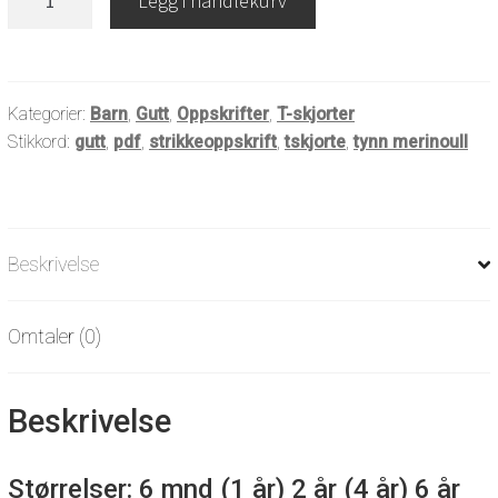
Legg i handlekurv
t-
skjorte
antall
Kategorier:
Barn
,
Gutt
,
Oppskrifter
,
T-skjorter
Stikkord:
gutt
,
pdf
,
strikkeoppskrift
,
tskjorte
,
tynn merinoull
Beskrivelse
Omtaler (0)
Beskrivelse
Størrelser: 6 mnd (1 år) 2 år (4 år) 6 år