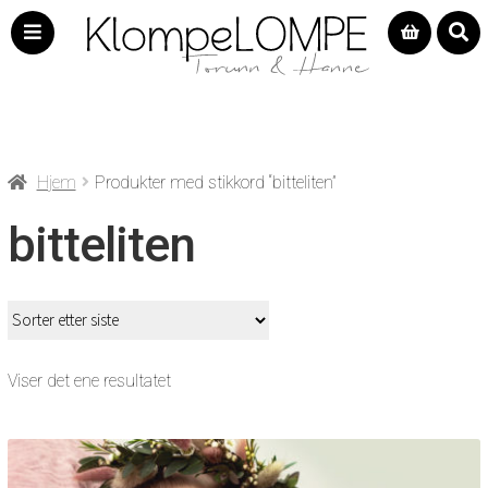
Hjem
Produkter med stikkord “bitteliten”
bitteliten
Viser det ene resultatet