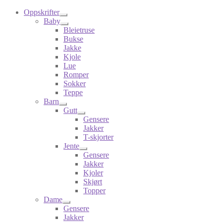
Oppskrifter
Baby
Bleietruse
Bukse
Jakke
Kjole
Lue
Romper
Sokker
Teppe
Barn
Gutt
Gensere
Jakker
T-skjorter
Jente
Gensere
Jakker
Kjoler
Skjørt
Topper
Dame
Gensere
Jakker