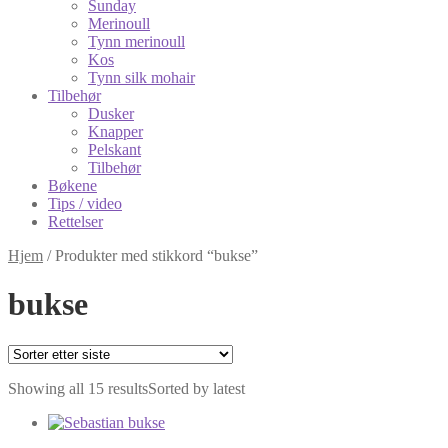
Sunday
Merinoull
Tynn merinoull
Kos
Tynn silk mohair
Tilbehør
Dusker
Knapper
Pelskant
Tilbehør
Bøkene
Tips / video
Rettelser
Hjem
/
Produkter med stikkord “bukse”
bukse
Showing all 15 results
Sorted by latest