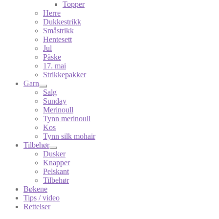
Topper
Herre
Dukkestrikk
Småstrikk
Hentesett
Jul
Påske
17. mai
Strikkepakker
Garn
Salg
Sunday
Merinoull
Tynn merinoull
Kos
Tynn silk mohair
Tilbehør
Dusker
Knapper
Pelskant
Tilbehør
Bøkene
Tips / video
Rettelser