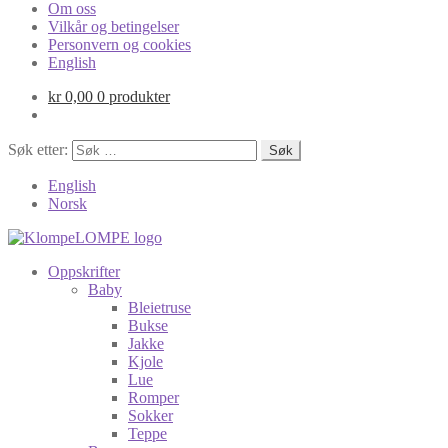
Om oss
Vilkår og betingelser
Personvern og cookies
English
kr
0,00
0 produkter
Søk etter:
English
Norsk
Oppskrifter
Baby
Bleietruse
Bukse
Jakke
Kjole
Lue
Romper
Sokker
Teppe