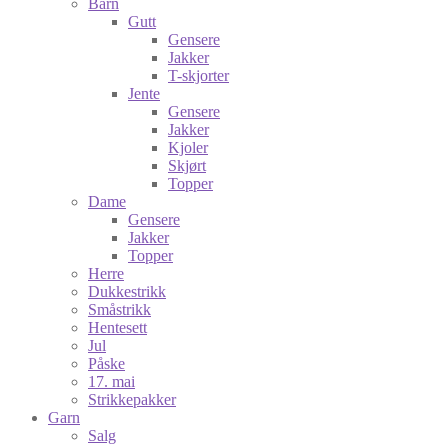
Barn
Gutt
Gensere
Jakker
T-skjorter
Jente
Gensere
Jakker
Kjoler
Skjørt
Topper
Dame
Gensere
Jakker
Topper
Herre
Dukkestrikk
Småstrikk
Hentesett
Jul
Påske
17. mai
Strikkepakker
Garn
Salg