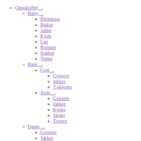
Oppskrifter
Baby
Bleietruse
Bukse
Jakke
Kjole
Lue
Romper
Sokker
Teppe
Barn
Gutt
Gensere
Jakker
T-skjorter
Jente
Gensere
Jakker
Kjoler
Skjørt
Topper
Dame
Gensere
Jakker