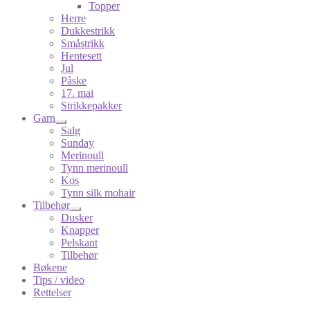
Topper
Herre
Dukkestrikk
Småstrikk
Hentesett
Jul
Påske
17. mai
Strikkepakker
Garn
Salg
Sunday
Merinoull
Tynn merinoull
Kos
Tynn silk mohair
Tilbehør
Dusker
Knapper
Pelskant
Tilbehør
Bøkene
Tips / video
Rettelser