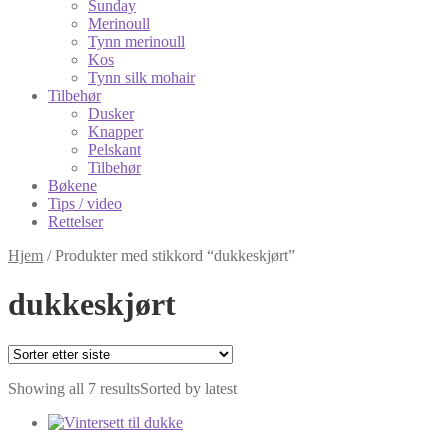
Sunday
Merinoull
Tynn merinoull
Kos
Tynn silk mohair
Tilbehør
Dusker
Knapper
Pelskant
Tilbehør
Bøkene
Tips / video
Rettelser
Hjem
/
Produkter med stikkord “dukkeskjørt”
dukkeskjørt
Showing all 7 results
Sorted by latest