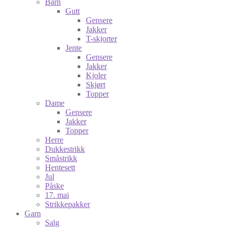
Barn
Gutt
Gensere
Jakker
T-skjorter
Jente
Gensere
Jakker
Kjoler
Skjørt
Topper
Dame
Gensere
Jakker
Topper
Herre
Dukkestrikk
Småstrikk
Hentesett
Jul
Påske
17. mai
Strikkepakker
Garn
Salg