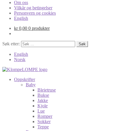
Om oss
Vilkår og betingelser
Personvern og cookies
English
kr
0,00
0 produkter
Søk etter:
English
Norsk
Oppskrifter
Baby
Bleietruse
Bukse
Jakke
Kjole
Lue
Romper
Sokker
Teppe