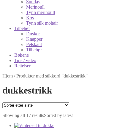
Sunday
Merinoull
Tynn merinoull
Kos
Tynn silk mohair
Tilbehør
Dusker
Knapper
Pelskant
Tilbehør
Bøkene
Tips / video
Rettelser
Hjem
/
Produkter med stikkord “dukkestrikk”
dukkestrikk
Showing all 17 results
Sorted by latest