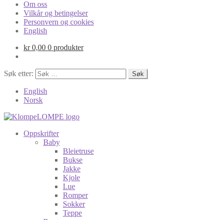
Om oss
Vilkår og betingelser
Personvern og cookies
English
kr
0,00
0 produkter
Søk etter:
English
Norsk
Oppskrifter
Baby
Bleietruse
Bukse
Jakke
Kjole
Lue
Romper
Sokker
Teppe