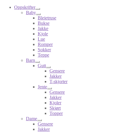
Oppskrifter
Baby
Bleietruse
Bukse
Jakke
Kjole
Lue
Romper
Sokker
Teppe
Barn
Gutt
Gensere
Jakker
T-skjorter
Jente
Gensere
Jakker
Kjoler
Skjørt
Topper
Dame
Gensere
Jakker