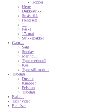
Topper
Herre
Dukkestrikk
Småstrikk
Hentesett
Jul
Påske
17. mai
Strikkepakker
Garn
Salg
Sunday
Merinoull
Tynn merinoull
Kos
Tynn silk mohair
Tilbehør
Dusker
Knapper
Pelskant
Tilbehør
Bøkene
Tips / video
Rettelser