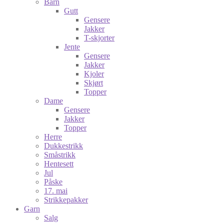
Barn
Gutt
Gensere
Jakker
T-skjorter
Jente
Gensere
Jakker
Kjoler
Skjørt
Topper
Dame
Gensere
Jakker
Topper
Herre
Dukkestrikk
Småstrikk
Hentesett
Jul
Påske
17. mai
Strikkepakker
Garn
Salg